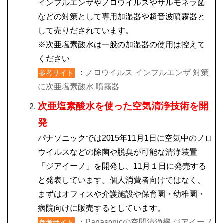
インフルエンザやノロウイルスやサルモネラ菌
などの対策として専用加湿器や超音波噴霧器と
して売りだされています。
※次亜塩素酸水は一般の加湿器の使用は控えて
ください
：
ノロウイルス インフルエンザ 対策
参考サイト
に次亜塩素酸水 噴霧器
次亜塩素酸水を使った空気清浄技術を開
発
パナソニックでは2015年11月1日に空気中のノロ
ウイルスなどの除菌や脱臭が可能な清浄装置
「ジアイーノ」を開発し、11月１日に発売する
と発表しています。個人消費者向けではなく、
まずはオフィスや介護施設や保育園・幼稚園・
病院向けに販売するとしています。
：
Panasonicの空間清浄機 ジアイーノ
参考サイト