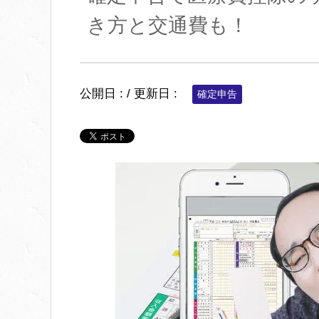
き方と交通費も！
公開日 :
/ 更新日 :
確定申告