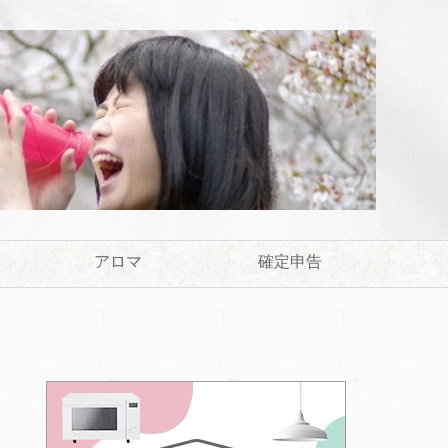
アロマ
確定申告
！