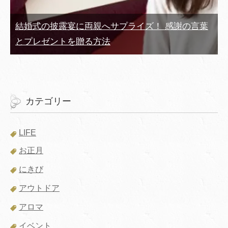
結婚式の披露宴に両親へサプライズ！ 感謝の言葉
とプレゼントを贈る方法
カテゴリー
LIFE
お正月
にきび
アウトドア
アロマ
イベント