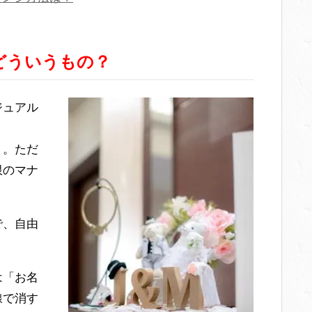
どういうもの？
ジュアル
う。ただ
限のマナ
で、自由
は「お名
線で消す