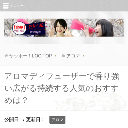
メニュー
ヤッホー！LOG
TOP
アロマ
アロマディフューザーで香り強
い広がる持続する人気のおすす
めは？
公開日 :
/ 更新日 :
アロマ