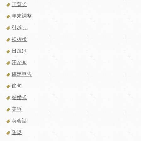
子育て
年末調整
引越し
挨拶状
日焼け
汗かき
確定申告
節句
結婚式
美容
英会話
防災