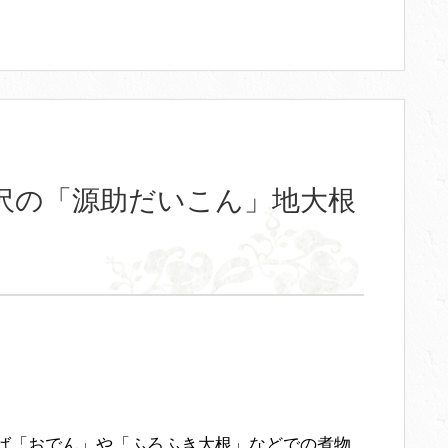
沢の「源助だいこん」地大根
ば「おでん」や「ふろふき大根」などでの煮物