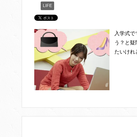
LIFE
入学式で
う？と疑
たいけれ