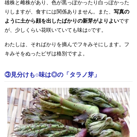
雄株と雌株があり、色が黒っぽかったり白っぽかった
りしますが、食すには関係ありません。また、
写真の
ように土から顔を出したばかりの新芽がよりよい
です
が、少しくらい花咲いていても味は○です。
わたしは、そればかりを摘んでフキみそにします。フ
キみそをぬったピザは格別ですよ。
③見分けも○味は◎の「タラノ芽」