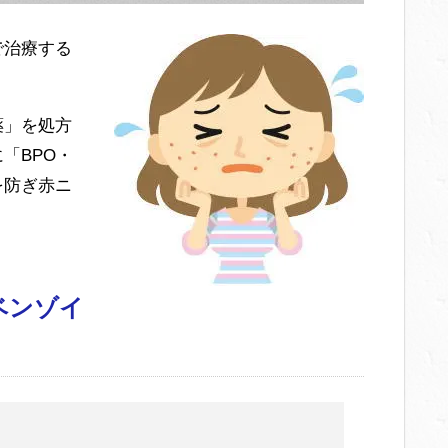
で治療する
。
薬」を処方
「BPO・
を防ぎ赤ニ
。
ベンゾイ