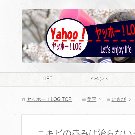
LIFE
イベント
ヤッホー！LOG
TOP
美容
にきび
ニキビの赤みは治らない