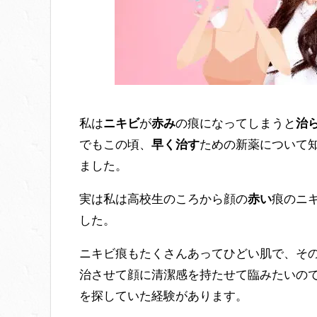
私は
ニキビ
が
赤み
の痕になってしまうと
治
でもこの頃、
早く治す
ための新薬について
ました。
実は私は高校生のころから顔の
赤い
痕のニ
した。
ニキビ痕もたくさんあってひどい肌で、そ
治させて顔に清潔感を持たせて臨みたいの
を探していた経験があります。