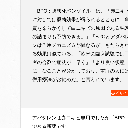
「BPO：過酸化ベンゾイル」は、「赤ニキ
に対しては殺菌効果が得られるとともに、
質を柔らかくして白ニキビの原因である毛
の詰まりも予防できる。」「BPOとアダパ
ンは作用メカニズムが異なるが、もたらさ
る効果は似ている」「欧米の臨床試験では
者の合剤で症状が「早く」「より良い状態
に」なることが分かっており、重症の人に
併用療法がお勧めだ」と言われています。
参考サイ
アバタレンは赤ニキビ専用でしたが「BPO
できる新薬です。