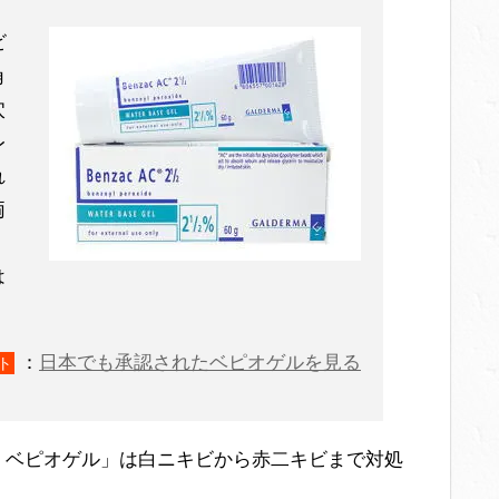
ビ
角
穴
レ
れ
両
は
：
日本でも承認されたベピオゲルを見る
ト
・ベピオゲル」は白ニキビから赤二キビまで対処