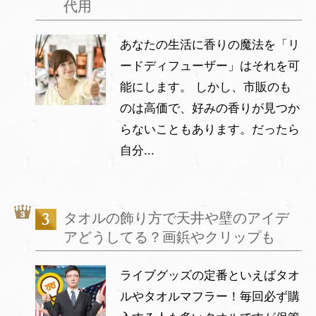
代用
あなたの生活に香りの魔法を「リ
ードディフューザー」はそれを可
能にします。 しかし、市販のも
のは高価で、好みの香りが見つか
らないこともあります。だったら
自分...
タオルの飾り方で天井や壁のアイデ
アどうしてる？画鋲やクリップも
ライブグッズの定番といえばタオ
ルやタオルマフラー！毎回必ず購