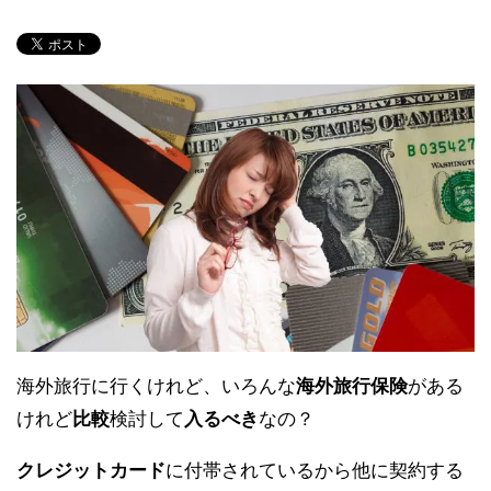
海外旅行に行くけれど、いろんな
海外旅行保険
がある
けれど
比較
検討して
入るべき
なの？
クレジットカード
に付帯されているから他に契約する