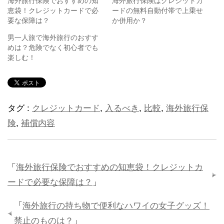
海外旅行保険でおすすめの知
海外旅行保険はクレジットカ
恵袋！クレジットカードで必
ードの無料自動付帯で上乗せ
要な保障は？
か併用か？
男一人旅で海外旅行のおすす
めは？危険でなく初心者でも
楽しむ！
タグ :
クレジットカード
,
入るべき
,
比較
,
海外旅行保
険
,
補償内容
「
海外旅行保険でおすすめの知恵袋！クレジットカ
ードで必要な保障は？
」
「
海外旅行の持ち物で便利なハワイの女子グッズ！
禁止のものは？
」