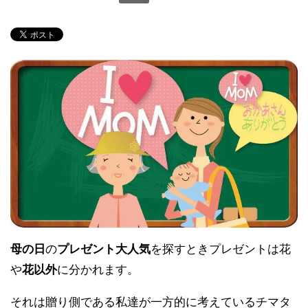
母の日
の
プレゼント大人気
を探すときプレゼントは花
や
花以外
に分かれます。
それは贈り側である私達が一方的に考えているチマタ