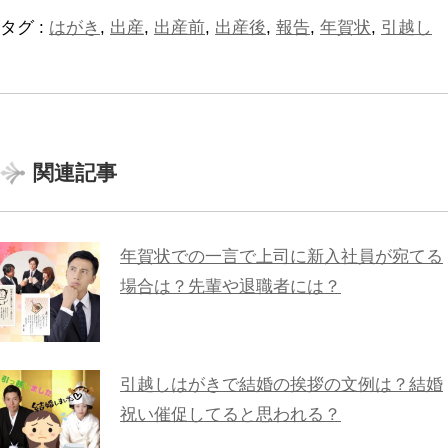
タグ :
はがき
,
出産
,
出産前
,
出産後
,
報告
,
年賀状
,
引越し
関連記事
年賀状での一言で上司に新入社員が宛てる
場合は？先輩や退職者には？
引越しはがきで結婚の挨拶の文例は？結婚
祝い催促してると思われる？