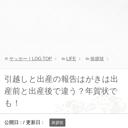
ヤッホー！LOG
TOP
LIFE
挨拶状
引越しと出産の報告はがきは出
産前と出産後で違う？年賀状で
も！
公開日 :
/ 更新日 :
挨拶状